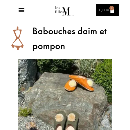
0
0,00
€
Babouches daim et
pompon