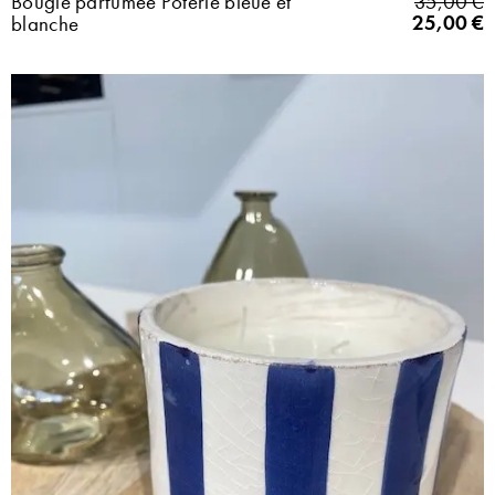
Bougie parfumée Poterie bleue et
35,00
€
25,00
€
blanche