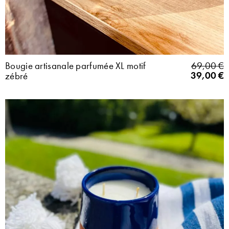
Bougie artisanale parfumée XL motif
69,00
€
39,00
€
zébré