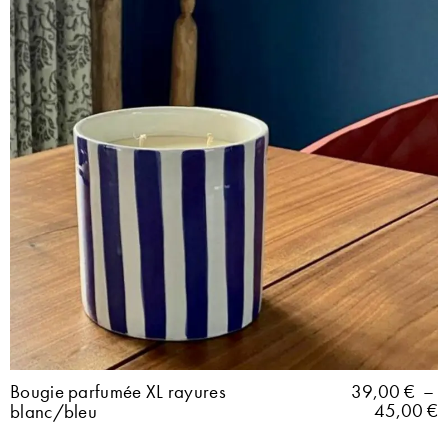
Bougie parfumée XL rayures
39,00
€
–
45,00
€
blanc/bleu