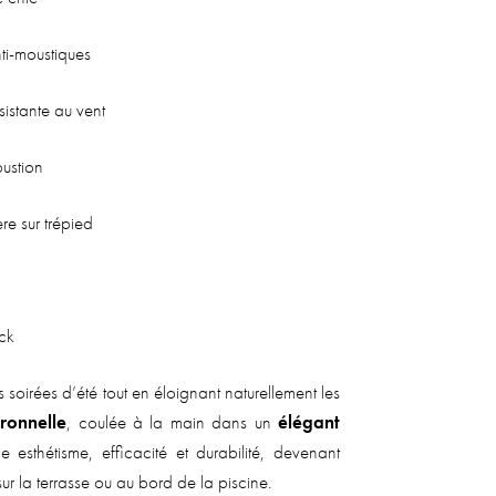
nti-moustiques
istante au vent
ustion
e sur trépied
ock
 soirées d’été tout en éloignant naturellement les
tronnelle
, coulée à la main dans un
élégant
ie esthétisme, efficacité et durabilité, devenant
ur la terrasse ou au bord de la piscine.