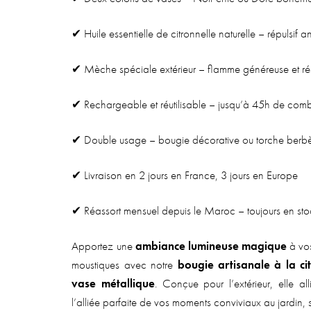
✔ Huile essentielle de citronnelle naturelle – répulsif a
✔ Mèche spéciale extérieur – flamme généreuse et rés
✔ Rechargeable et réutilisable – jusqu’à 45h de comb
✔ Double usage – bougie décorative ou torche berbèr
✔ Livraison en 2 jours en France, 3 jours en Europe
✔ Réassort mensuel depuis le Maroc – toujours en st
Apportez une
ambiance lumineuse magique
à vos
moustiques avec notre
bougie artisanale à la ci
vase métallique
. Conçue pour l’extérieur, elle all
l’alliée parfaite de vos moments conviviaux au jardin, s