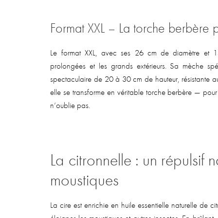
Format XXL – La torche berbère 
Le format XXL, avec ses 26 cm de diamètre et 15
prolongées et les grands extérieurs. Sa mèche sp
spectaculaire de 20 à 30 cm de hauteur, résistante au
elle se transforme en véritable torche berbère — po
n’oublie pas.
La citronnelle : un répulsif 
moustiques
La cire est enrichie en huile essentielle naturelle de 
éloigner les moustiques et autres insectes. En brûlant,