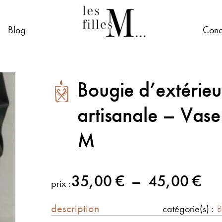
Blog
Conc
Bougie d’extérieu
artisanale – Vase 
M
35,00
€
–
45,00
€
prix :
description
catégorie(s) :
B