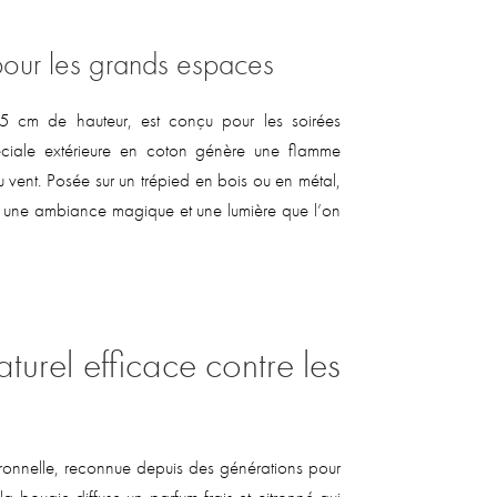
pour les grands espaces
 cm de hauteur, est conçu pour les soirées
éciale extérieure en coton génère une flamme
 vent. Posée sur un trépied en bois ou en métal,
ur une ambiance magique et une lumière que l’on
naturel efficace contre les
citronnelle, reconnue depuis des générations pour
 la bougie diffuse un parfum frais et citronné qui