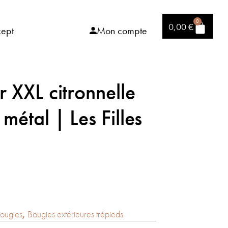
0
0,00
€
ept
Mon compte
r XXL citronnelle
métal | Les Filles
ougies
,
Bougies extérieures trépieds