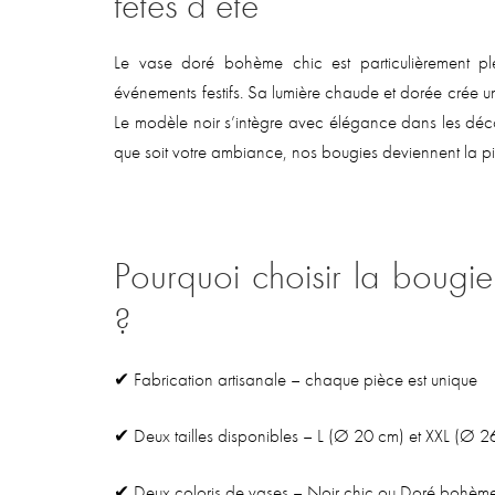
fêtes d’été
Le vase doré bohème chic est particulièrement plé
événements festifs. Sa lumière chaude et dorée crée u
Le modèle noir s’intègre avec élégance dans les déc
que soit votre ambiance, nos bougies deviennent la pi
Pourquoi choisir la bougie
?
✔ Fabrication artisanale – chaque pièce est unique
✔ Deux tailles disponibles – L (Ø 20 cm) et XXL (Ø 2
✔ Deux coloris de vases – Noir chic ou Doré bohème