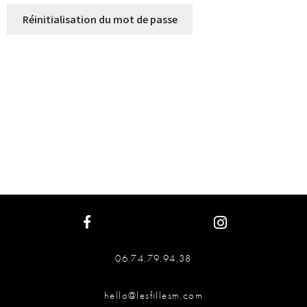
Réinitialisation du mot de passe
06.74.79.94.38
hello@lesfillesm.com