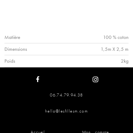
Matière
100 % coton
Dimensions
1,5m X 2,5 m
Poids
2kg
06.74.79.94.38
hello@lesfillesm.com
Accueil
Mon compte