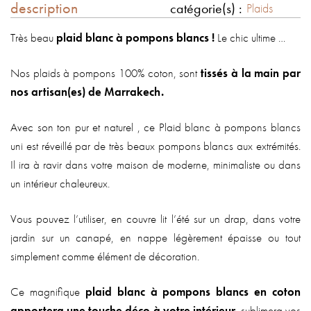
description
catégorie(s) :
Plaids
Très beau
plaid blanc à pompons blancs !
Le chic ultime …
Nos plaids à pompons 100% coton, sont
tissés à la main par
nos artisan(es) de Marrakech.
Avec son ton pur et naturel , ce Plaid blanc à pompons blancs
uni est réveillé par de très beaux pompons blancs aux extrémités.
Il ira à ravir dans votre maison de moderne, minimaliste ou dans
un intérieur chaleureux.
Vous pouvez l’utiliser, en couvre lit l’été sur un drap, dans votre
jardin sur un canapé, en nappe légèrement épaisse ou tout
simplement comme élément de décoration.
Ce magnifique
plaid blanc à pompons blancs en coton
apportera une touche déco à votre intérieur
, sublimera vos