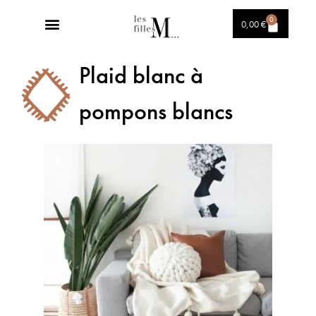
0
0,00
€
Plaid blanc à
pompons blancs