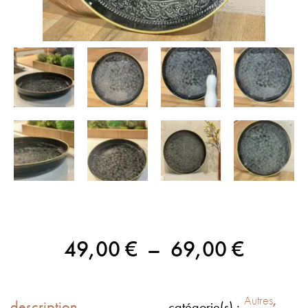
49,00
€
–
69,00
€
Autres
,
description
catégorie(s) :