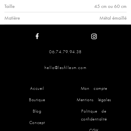
Taille
45 cm ou 60 cm
Matière
Métal émaillé
06.74.79.94.38
hello@lesfillesm.com
Accueil
Mon compte
Boutique
Mentions légales
Blog
Politique de
confidentialité
Concept
CGV