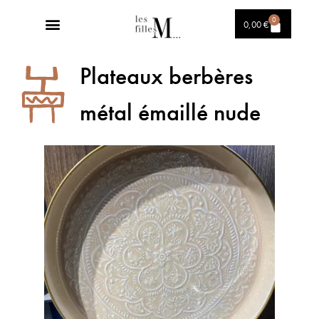
0
0,00
€
Plateaux berbères
métal émaillé nude