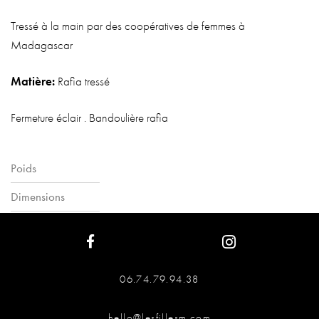
Tressé à la main par des coopératives de femmes à
Madagascar
Matière:
Rafia tressé
Fermeture éclair . Bandoulière rafia
Poids
Dimensions
06.74.79.94.38
hello@lesfillesm.com