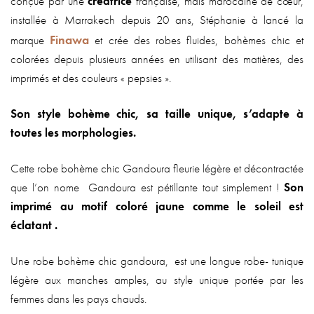
conçue par une
créatrice
française, mais marocaine de cœur,
installée à Marrakech depuis 20 ans, Stéphanie à lancé la
Finawa
marque
et crée des robes fluides, bohèmes chic et
colorées depuis plusieurs années en utilisant des matières, des
imprimés et des couleurs « pepsies ».
Son style bohème chic, sa taille unique, s’adapte à
toutes les morphologies.
Cette robe bohème chic Gandoura fleurie légère et décontractée
que l’on nome Gandoura est pétillante tout simplement !
Son
imprimé au motif coloré jaune comme le soleil est
éclatant .
Une robe bohème chic gandoura, est une longue robe- tunique
légère aux manches amples, au style unique portée par les
femmes dans les pays chauds.