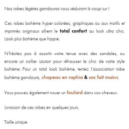
Nos robes légères gandouras vous séduiront à coup sur !
Ces robes bohème hyper colorées, graphiques ou aux motifs et
imprimés originaux allient le
total confort
au look ultra chic.
Look plus bohème que hippie.
N’hésitez pas à assortir votre tenue avec des sandales, ou
encore un collier sautoir pour réhausser le chic de votre style
bohème. Pour un total look bohème, t
entez l’association robe
chapeau en raphia
sac fait mains
bohème gandoura,
&
.
foulard
Vous pouvez également nouer un
dans vos cheveux.
Livraison de ces robes en quelques jours.
Taille unique.