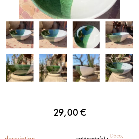
29,00
€
Déco
,
description
catégorie(s) :